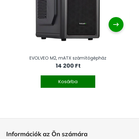
EVOLVEO M2, mATX számítógépház
14 200 Ft
g
Kosárba
L
á
Információk az Ön számára
b