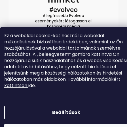
#evolveo
A legfrissebb Evolveo
eseményekért látogasson el
közösségi média
csatornáinkra
Ez a weboldal cookie-kat használ a weboldal
működésének biztosítása érdekében, valamint az Ön
hozzájárulásával a weboldal tartalmának személyre
szabásához. A „beleegyezem” gombra kattintva Ön
hozzájárul a sütik használatához és a webes viselkedési
adatok továbbításához, hogy célzott hirdetéseket
jelenítsünk meg a közösségi hálózatokon és hirdetési
hálózatokon más oldalakon.
További információkért
Shoptet készítette
kattintson
ide.
Copyright 2026
EVOLVEO.hu
. Minden jog fenntartva.
Beállítások