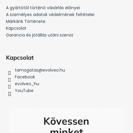
l
A gyártótól történő vásárlás előnyei
é
A személyes adatok védelmének feltételei
c
Márkánk Története
Kapcsolat
Garancia és jótállás utáni szerviz
Kapcsolat
tamogatas
@
evolveo.hu
Facebook
evolveo_hu
YouTube
Kövessen
minket