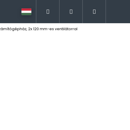
Keresés
Bejelentkezés
Kosár
számítógépház, 2x 120 mm-es ventilátorral