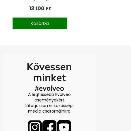
13 100 Ft
Kosárba
Kövessen
minket
#evolveo
A legfrissebb Evolveo
eseményekért
látogasson el közösségi
média csatornáinkra