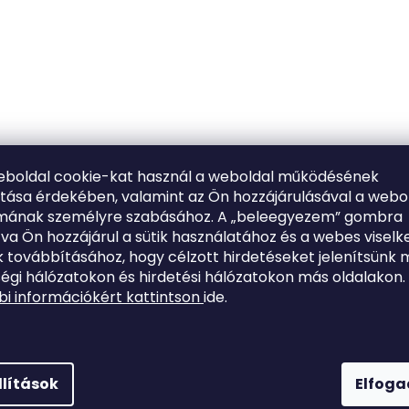
eboldal cookie-kat használ a weboldal működésének
ítása érdekében, valamint az Ön hozzájárulásával a webo
lmának személyre szabásához. A „beleegyezem” gombra
tva Ön hozzájárul a sütik használatához és a webes viselk
 továbbításához, hogy célzott hirdetéseket jelenítsünk 
égi hálózatokon és hirdetési hálózatokon más oldalakon.
i információkért kattintson
ide.
llítások
Elfog