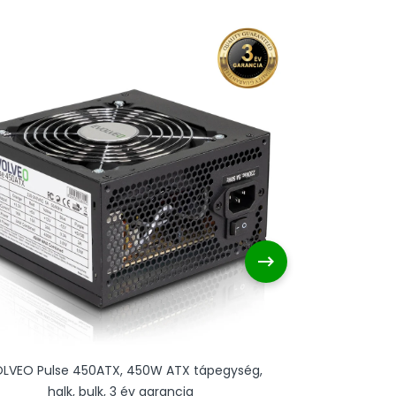
LVEO Pulse 450ATX, 450W ATX tápegység,
EVOLVEO 
halk, bulk, 3 év garancia