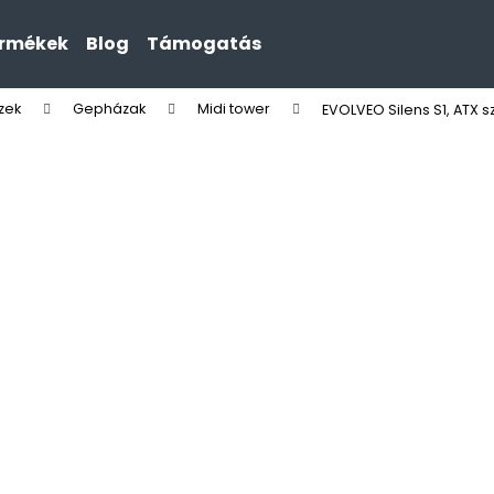
ermékek
Blog
Támogatás
zek
Gepházak
Midi tower
EVOLVEO Silens S1, ATX 
Mit keres?
KERESÉS