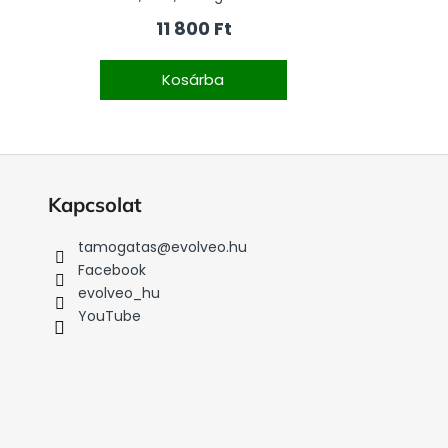
11 800 Ft
Kosárba
Kapcsolat
tamogatas
@
evolveo.hu
Facebook
evolveo_hu
YouTube