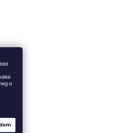
ldal
edési
meg a
adom