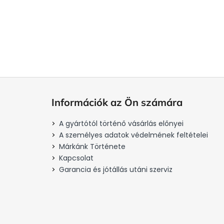
4 600 Ft
Kosárba
L
á
Információk az Ön számára
b
l
A gyártótól történő vásárlás előnyei
é
A személyes adatok védelmének feltételei
c
Márkánk Története
Kapcsolat
Garancia és jótállás utáni szerviz