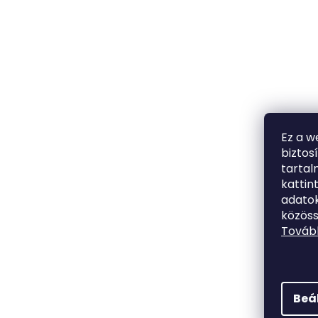
Ez a w
biztos
tarta
kattin
adatok
közöss
Tovább
Beá