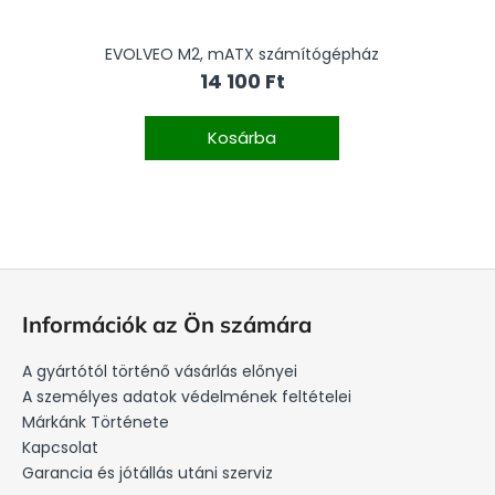
EVOLVEO M2, mATX számítógépház
E
14 100 Ft
Kosárba
L
á
Információk az Ön számára
b
l
A gyártótól történő vásárlás előnyei
é
A személyes adatok védelmének feltételei
c
Márkánk Története
Kapcsolat
Garancia és jótállás utáni szerviz