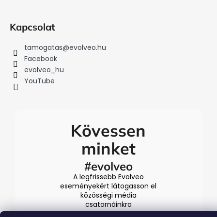
Kapcsolat
tamogatas
@
evolveo.hu
Facebook
evolveo_hu
YouTube
Kövessen
minket
#evolveo
A legfrissebb Evolveo
eseményekért látogasson el
közösségi média
csatornáinkra