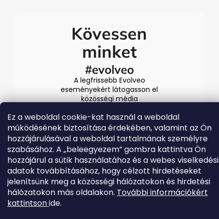
Kövessen
minket
#evolveo
A legfrissebb Evolveo
eseményekért látogasson el
közösségi média
csatornáinkra
Ez a weboldal cookie-kat használ a weboldal
működésének biztosítása érdekében, valamint az Ön
hozzájárulásával a weboldal tartalmának személyre
szabásához. A „beleegyezem” gombra kattintva Ön
hozzájárul a sütik használatához és a webes viselkedési
adatok továbbításához, hogy célzott hirdetéseket
jelenítsünk meg a közösségi hálózatokon és hirdetési
hálózatokon más oldalakon.
További információkért
Shoptet készítette
kattintson
ide.
Copyright 2026
EVOLVEO.hu
. Minden jog fenntartva.