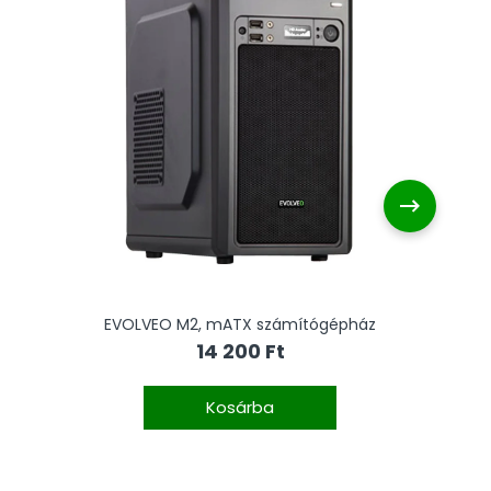
EVOLVEO M2, mATX számítógépház
E
14 200 Ft
Kosárba