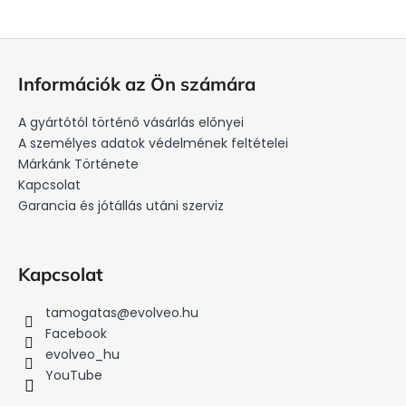
L
á
Információk az Ön számára
b
l
A gyártótól történő vásárlás előnyei
é
A személyes adatok védelmének feltételei
c
Márkánk Története
Kapcsolat
Garancia és jótállás utáni szerviz
Kapcsolat
tamogatas
@
evolveo.hu
Facebook
evolveo_hu
YouTube