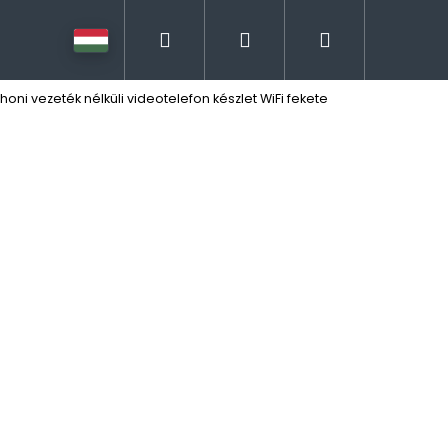
Keresés
Bejelentkezés
Kosár
ni vezeték nélküli videotelefon készlet WiFi fekete