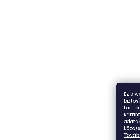
Ez a w
biztos
tarta
kattin
adatok
közöss
Tovább