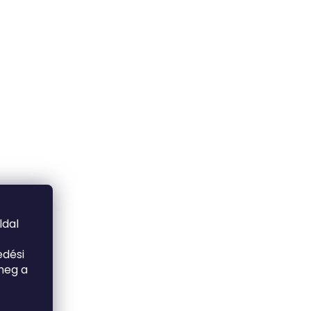
ldal
edési
meg a