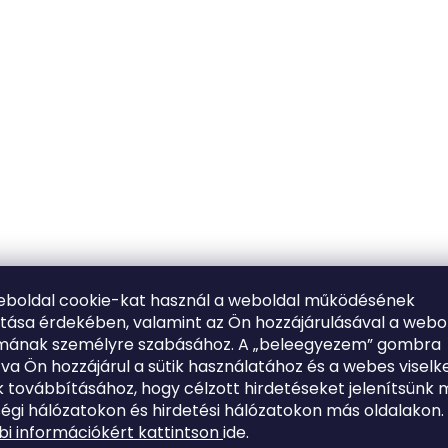
eboldal cookie-kat használ a weboldal működésének
ítása érdekében, valamint az Ön hozzájárulásával a webo
lmának személyre szabásához. A „beleegyezem” gombra
tva Ön hozzájárul a sütik használatához és a webes viselk
 továbbításához, hogy célzott hirdetéseket jelenítsünk 
égi hálózatokon és hirdetési hálózatokon más oldalakon.
i információkért kattintson
ide.