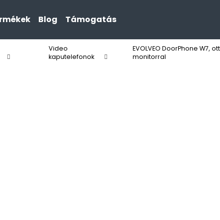
ermékek
Blog
Támogatás
Video
EVOLVEO DoorPhone W7, ottho
Mit keres?
kaputelefonok
monitorral
KERESÉS