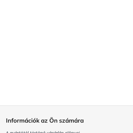
L
á
Információk az Ön számára
b
l
A gyártótól történő vásárlás előnyei