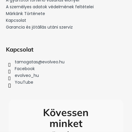
é
A személyes adatok védelmének feltételei
c
Márkánk Története
Kapcsolat
Garancia és jótállás utáni szerviz
Kapcsolat
tamogatas
@
evolveo.hu
Facebook
evolveo_hu
YouTube
Kövessen
minket