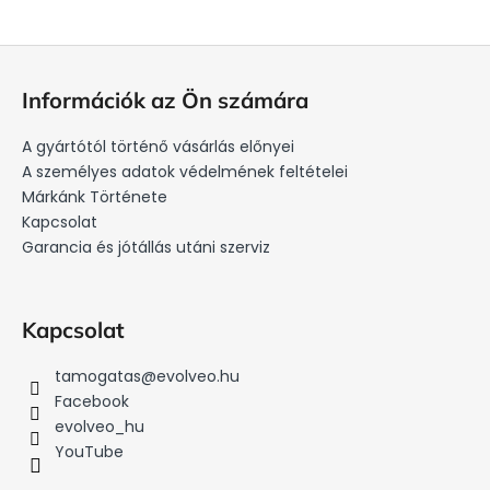
L
á
Információk az Ön számára
b
l
A gyártótól történő vásárlás előnyei
é
A személyes adatok védelmének feltételei
c
Márkánk Története
Kapcsolat
Garancia és jótállás utáni szerviz
Kapcsolat
tamogatas
@
evolveo.hu
Facebook
evolveo_hu
YouTube