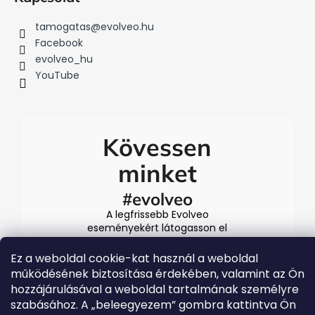
tamogatas
@
evolveo.hu
Facebook
evolveo_hu
YouTube
Kövessen
minket
#evolveo
A legfrissebb Evolveo
eseményekért látogasson el
közösségi média
csatornáinkra
Ez a weboldal cookie-kat használ a weboldal
működésének biztosítása érdekében, valamint az Ön
hozzájárulásával a weboldal tartalmának személyre
szabásához. A „beleegyezem” gombra kattintva Ön