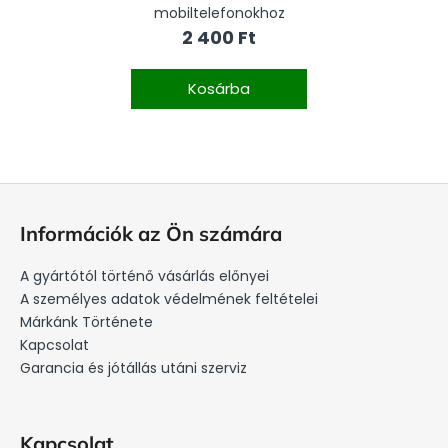
mobiltelefonokhoz
2 400 Ft
Kosárba
L
á
Információk az Ön számára
b
l
A gyártótól történő vásárlás előnyei
é
A személyes adatok védelmének feltételei
c
Márkánk Története
Kapcsolat
Garancia és jótállás utáni szerviz
Kapcsolat