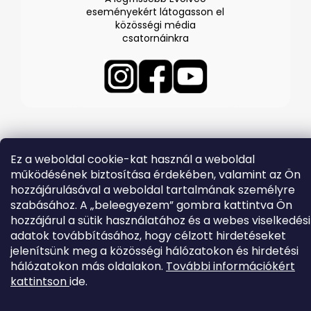
eseményekért látogasson el
közösségi média
csatornáinkra
Ez a weboldal cookie-kat használ a weboldal
Shoptet készítette
működésének biztosítása érdekében, valamint az Ön
Copyright 2026
EVOLVEO.hu
. Minden jog fenntartva.
hozzájárulásával a weboldal tartalmának személyre
szabásához. A „beleegyezem” gombra kattintva Ön
hozzájárul a sütik használatához és a webes viselkedési
adatok továbbításához, hogy célzott hirdetéseket
jelenítsünk meg a közösségi hálózatokon és hirdetési
hálózatokon más oldalakon.
További információkért
kattintson
ide.