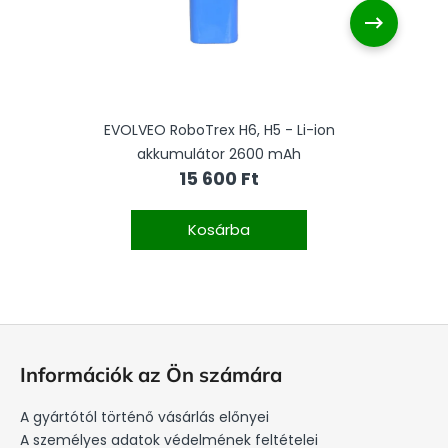
EVOLVEO RoboTrex H6, H5 - Li-ion
akkumulátor 2600 mAh
15 600 Ft
Kosárba
L
á
Információk az Ön számára
b
l
A gyártótól történő vásárlás előnyei
é
A személyes adatok védelmének feltételei