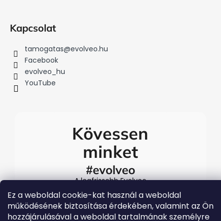
Kapcsolat
tamogatas
@
evolveo.hu
Facebook
evolveo_hu
YouTube
Kövessen
minket
#evolveo
A legfrissebb Evolveo
eseményekért látogasson el
Ez a weboldal cookie-kat használ a weboldal
közösségi média
működésének biztosítása érdekében, valamint az Ön
csatornáinkra
hozzájárulásával a weboldal tartalmának személyre