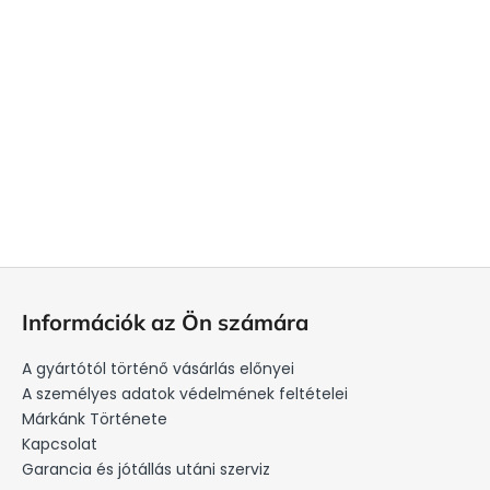
L
á
Információk az Ön számára
b
l
A gyártótól történő vásárlás előnyei
é
A személyes adatok védelmének feltételei
c
Márkánk Története
Kapcsolat
Garancia és jótállás utáni szerviz