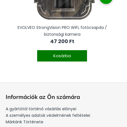
V
EVOLVEO StrongVision PRO WiFi, fotócsapda /
EV
biztonsági kamera
47 200 Ft
Kosárba
L
á
Információk az Ön számára
b
l
A gyártótól történő vásárlás előnyei
é
A személyes adatok védelmének feltételei
c
Márkánk Története