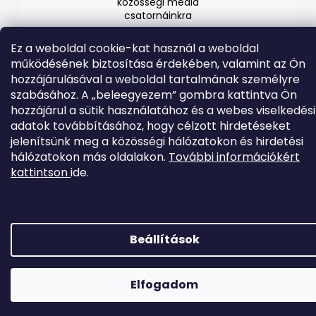
közösségi média
csatornáinkra
Ez a weboldal cookie-kat használ a weboldal
működésének biztosítása érdekében, valamint az Ön
hozzájárulásával a weboldal tartalmának személyre
szabásához. A „beleegyezem” gombra kattintva Ön
hozzájárul a sütik használatához és a webes viselkedési
adatok továbbításához, hogy célzott hirdetéseket
jelenítsünk meg a közösségi hálózatokon és hirdetési
Shoptet készítette
hálózatokon más oldalakon.
További információkért
Copyright 2026
EVOLVEO.hu
. Minden jog fenntartva.
kattintson
ide.
Beállítások
Elfogadom