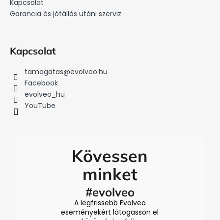
Kapcsolat
Garancia és jótállás utáni szerviz
Kapcsolat
tamogatas
@
evolveo.hu
Facebook
evolveo_hu
YouTube
Kövessen
minket
#evolveo
A legfrissebb Evolveo
eseményekért látogasson el