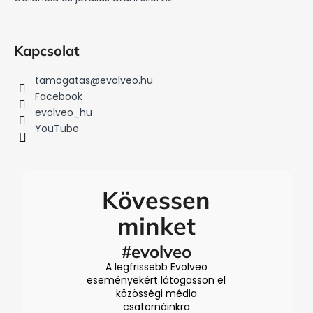
Kapcsolat
tamogatas
@
evolveo.hu
Facebook
evolveo_hu
YouTube
Kövessen
minket
#evolveo
A legfrissebb Evolveo
eseményekért látogasson el
közösségi média
csatornáinkra