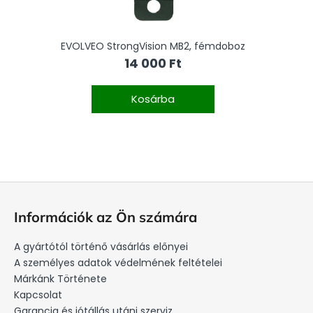
EVOLVEO StrongVision MB2, fémdoboz
EV
14 000 Ft
Kosárba
L
á
Információk az Ön számára
b
l
A gyártótól történő vásárlás előnyei
é
A személyes adatok védelmének feltételei
c
Márkánk Története
Kapcsolat
Garancia és jótállás utáni szerviz