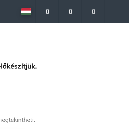
Keresés
Bejelentkezés
Kosár
lőkészítjük.
megtekintheti.