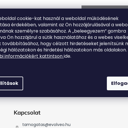
VÁSÁRLÁS FOLYTA
eboldal cookie-kat használ a weboldal működésének
ítása érdekében, valamint az Ön hozzájárulásával a webo
lmának személyre szabásához. A „beleegyezem” gombra
tva Ön hozzájárul a sütik használatához és a webes viselk
 továbbításához, hogy célzott hirdetéseket jelenítsünk 
égi hálózatokon és hirdetési hálózatokon más oldalakon.
i információkért kattintson
ide.
llítások
Elfog
Kapcsolat
tamogatas
@
evolveo.hu