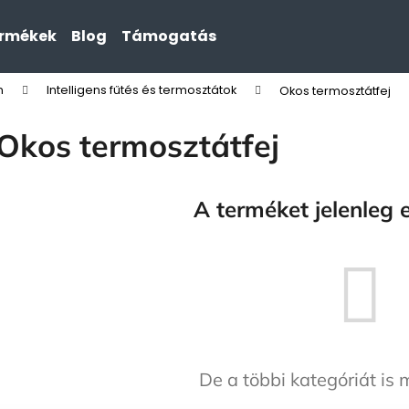
ermékek
Blog
Támogatás
n
Intelligens fűtés és termosztátok
Okos termosztátfej
Mit keres?
Okos termosztátfej
KERESÉS
A terméket jelenleg e
De a többi kategóriát is 