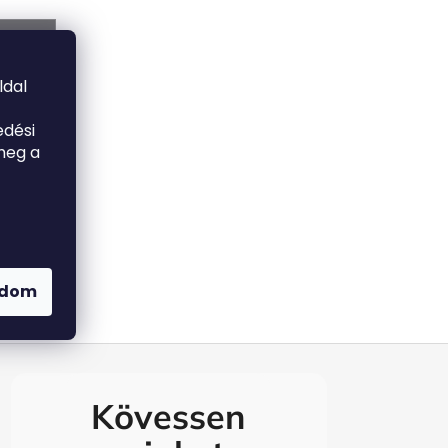
TÁSA
ldal
edési
meg a
adom
Kövessen