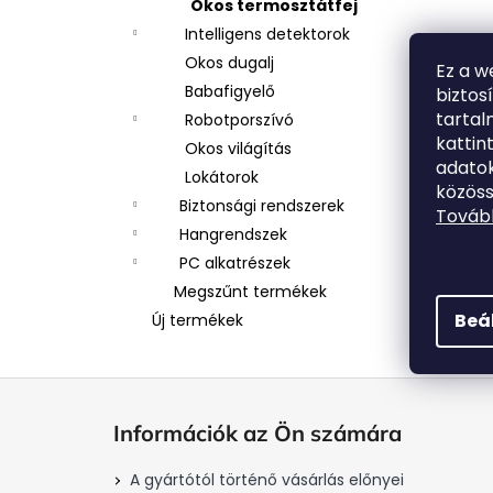
Okos termosztátfej
Intelligens detektorok
Okos dugalj
Ez a w
Babafigyelő
biztos
tarta
Robotporszívó
kattin
Okos világítás
adatok
Lokátorok
közöss
Biztonsági rendszerek
Tovább
Hangrendszek
PC alkatrészek
Megszűnt termékek
Beá
Új termékek
L
á
Információk az Ön számára
b
l
A gyártótól történő vásárlás előnyei