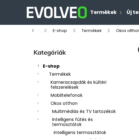
K
Ugrás
a
o
Termékek
Új t
Vissza
Vissza
fő
s
tartalomhoz
a boltba
a boltba
á
Kezdőlap
E-shop
Termékek
Okos ottho
r
O
l
Kategóriák
Kategóriák
d
átugrása
a
E-shop
l
Termékek
s
Kameracsapdák és kültéri
ó
felszerelések
p
Mobiltelefonok
a
Okos otthon
n
Multimédiás és TV tartozékok
e
Intelligens fűtés és
termosztátok
l
Intelligens termosztátok