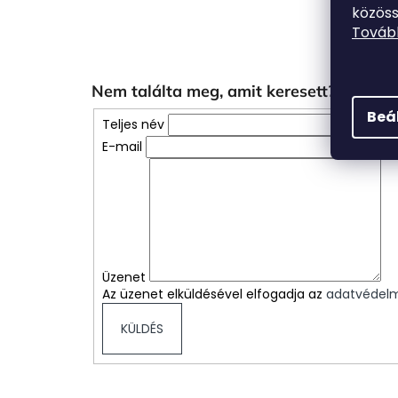
közöss
Tovább
Nem találta meg, amit keresett? Ne hab
Beá
Teljes név
E-mail
Üzenet
Az üzenet elküldésével elfogadja az
adatvédelmi