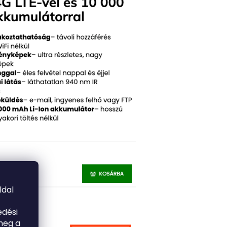
ldal
edési
meg a