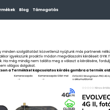
ermékek
Blog
Támogatás
Mit keres?
KERESÉS
y minden szolgáltatást közvetlenül nyújtunk más partnerek nélk
nakkor igyekszünk proaktív módon megválaszolni kérdéseit GYIK
k. Ha még mindig nem találta meg a választ a kérdésére, fordulj
em világos dolgokat.
tson a
Termékkel kapcsolatos kérdés gombra a termék old