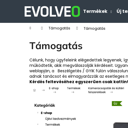
K
Ugrás
a
o
Termékek
Új t
Vissza
Vissza
fő
s
tartalomhoz
a boltba
a boltba
á
Kezdőlap
Támogatás
Támogatás
r
Támogatás
Célunk, hogy ügyfeleink elégedettek legyenek, íg
működtetik, akik megválaszolják kérdéseit. Ugya
weblapján, a Beszélgetés / GYIK fülön válaszolun
adnak tanácsot és elmagyarázzák az esetleges n
Kérdés feltevéséhez egyszerűen csak kattin