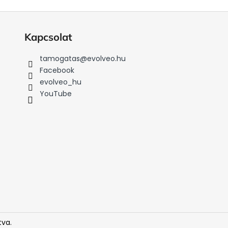
Kapcsolat
tamogatas
@
evolveo.hu
Facebook
evolveo_hu
YouTube
tva.