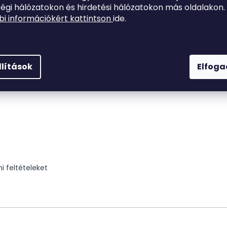
égi hálózatokon és hirdetési hálózatokon más oldalakon.
i információkért kattintson
ide.
ozzon kapcsolatba lépni velünk:
llítások
Elfog
 feltételeket