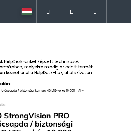
Keresés
Bejelentkezés
Kosár
ül. HelpDesk-ünket képzett technikusok
 formájában, melyekre mindig az adott termék
on közvetlenül a HelpDesk-hez, ahol szívesen
alán: