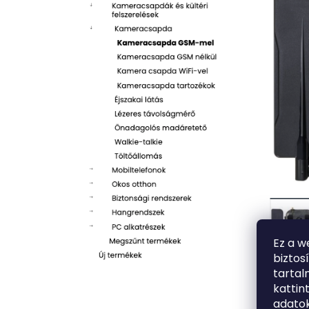
Ez a w
biztos
tarta
kattin
adatok