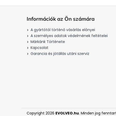
L
á
Információk az Ön számára
b
l
A gyártótól történő vásárlás előnyei
é
A személyes adatok védelmének feltételei
c
Márkánk Története
Kapcsolat
Garancia és jótállás utáni szerviz
Copyright 2026
EVOLVEO.hu
. Minden jog fenntar