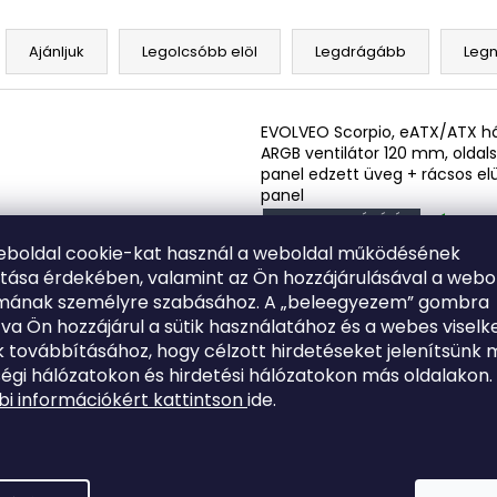
T
e
Ajánljuk
Legolcsóbb elöl
Legdrágább
Leg
r
m
T
EVOLVEO Scorpio, eATX/ATX há
é
e
ARGB ventilátor 120 mm, oldal
k
panel edzett üveg + rácsos el
r
e
panel
m
készlet
INGYENES SZÁLLÍTÁS
k
é
Kód:
SCORPIO-BK-4
eboldal cookie-kat használ a weboldal működésének
r
k
ítása érdekében, valamint az Ön hozzájárulásával a webo
ATX, eATX, mATX, ITX Hálós elü
e
e
panel ARGB 120 mm-es ventilá
lmának személyre szabásához. A „beleegyezem” gombra
n
4x Infinity Mirror Fan Edzett ü
k
tva Ön hozzájárul a sütik használatához és a webes viselk
d
oldalfalak Két porszűrő VGA ma
 továbbításához, hogy célzott hirdetéseket jelenítsünk 
mm CPU max. 180 mm 4x 3,5"..
e
égi hálózatokon és hirdetési hálózatokon más oldalakon.
z
i információkért kattintson
ide.
EVOLVEO Rhino, eATX/ATX ház,
s
é
ARGB ventilátor 120 mm, oldal
t
panel edzett üveg + rácsos el
s
á
panel
e
készlet
INGYENES SZÁLLÍTÁS