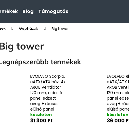
ermékek
Blog
Támogatás
zek
Gepházak
Big tower
Mit keres?
Big tower
KERESÉS
Legnépszerűbb termékek
EVOLVEO Scorpio,
EVOLVEO Rh
eATX/ATX ház, 4x
eATX/ATX h
ARGB ventilátor
ARGB venti
120 mm, oldalsó
120 mm, ol
panel edzett
panel edze
üveg + rácsos
üveg + rác
elülső panel
elülső pane
készleten
készleten
31 300 Ft
36 000 F