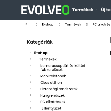
K
Ugrás
a
o
Termékek
Új t
Vissza
Vissza
fő
s
tartalomhoz
a boltba
a boltba
á
Kezdőlap
E-shop
Termékek
PC alkatrés
r
O
l
Kategóriák
Kategóriák
d
átugrása
a
E-shop
l
Termékek
s
Kameracsapdák és kültéri
ó
felszerelések
p
Mobiltelefonok
a
Okos otthon
n
Biztonsági rendszerek
e
Hangrendszek
l
PC alkatrészek
Billentyűzet