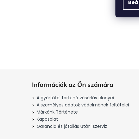
j
Beá
L
á
Információk az Ön számára
b
l
A gyártótól történő vásárlás előnyei
é
A személyes adatok védelmének feltételei
c
Márkánk Története
Kapcsolat
Garancia és jótállás utáni szerviz