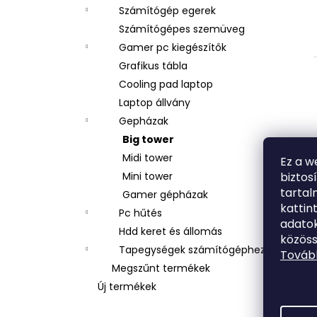
Számítógép egerek
Számítógépes szemüveg
Gamer pc kiegészítők
Grafikus tábla
Cooling pad laptop
Laptop állvány
Gepházak
Big tower
Midi tower
Ez a w
biztos
Mini tower
tarta
Gamer gépházak
kattin
Pc hűtés
adatok
l
Hdd keret és állomás
közöss
i
Tapegységek számítógéphez
Tovább
Megszűnt termékek
Új termékek