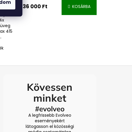
adom
36 000 Ft
KOSÁRBA
lap
4x
t üveg
ax 415
.
ék
Kövessen
minket
#evolveo
A legfrissebb Evolveo
eseményekért
látogasson el közösségi