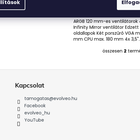
llítások
Elfog
Kód:
RHINO-BK-4
a
ATX, eATX, mATX, ITX Hálós elő
ARGB 120 mm-es ventilátorok 
Infinity Mirror ventilátor Edzet
oldallapok Két porszűrő VGA m
mm CPU max. 180 mm 4x 3,5"..
összesen
2
term
L
i
s
t
a
Kapcsolat
i
r
tamogatas
@
evolveo.hu
á
Facebook
n
evolveo_hu
y
YouTube
í
t
á