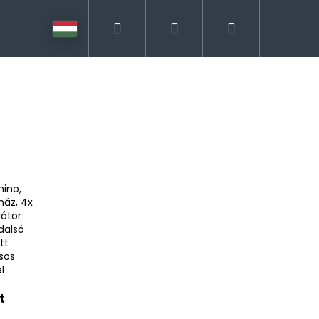
Keresés
Bejelentkezés
Kosár
ino,
áz, 4x
látor
dalsó
tt
sos
l
t