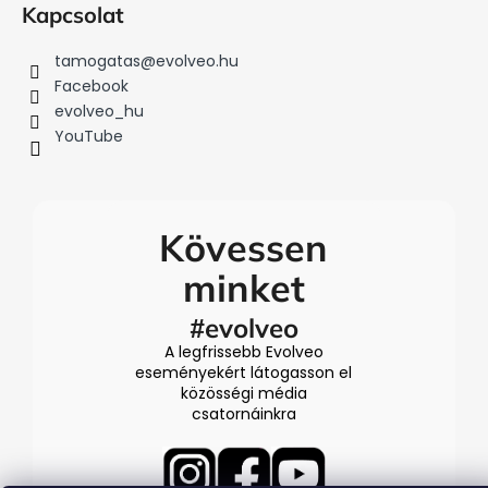
Kapcsolat
tamogatas
@
evolveo.hu
Facebook
evolveo_hu
YouTube
Kövessen
minket
#evolveo
A legfrissebb Evolveo
eseményekért látogasson el
közösségi média
csatornáinkra