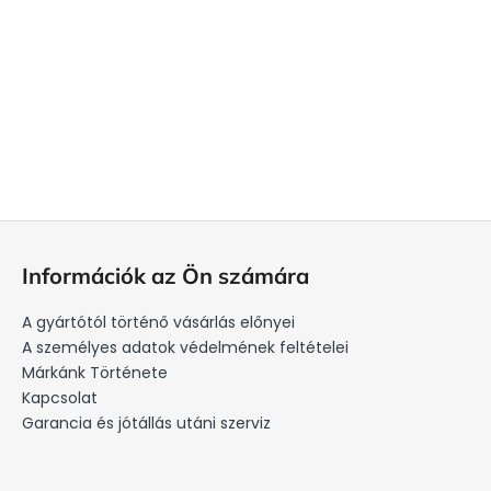
L
á
Információk az Ön számára
b
l
A gyártótól történő vásárlás előnyei
é
A személyes adatok védelmének feltételei
c
Márkánk Története
Kapcsolat
Garancia és jótállás utáni szerviz