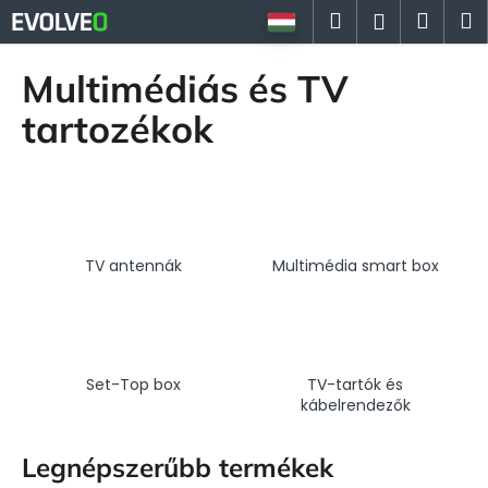
K
Ugrás
Keresés
Kosá
M
Bejelent
a
o
fő
Vissza
Vissza
s
tartalomhoz
Multimédiás és TV
á
M
tartozékok
r
i
t
k
e
r
TV antennák
Multimédia smart box
e
s
?
Set-Top box
TV-tartók és
kábelrendezők
KERESÉS
Legnépszerűbb termékek