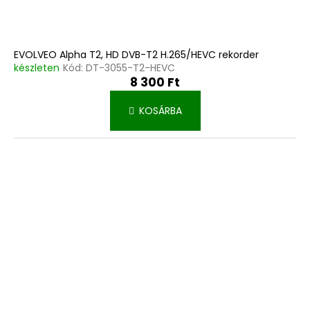
j
a
EVOLVEO Alpha T2, HD DVB-T2 H.265/HEVC rekorder
készleten
Kód:
DT-3055-T2-HEVC
8 300 Ft
KOSÁRBA