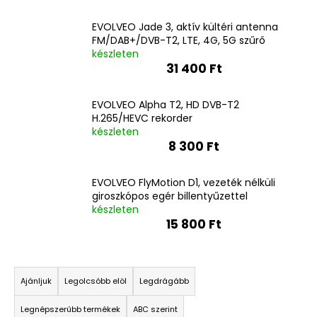
EVOLVEO Jade 3, aktív kültéri antenna
FM/DAB+/DVB-T2, LTE, 4G, 5G szűrő
készleten
31 400 Ft
EVOLVEO Alpha T2, HD DVB-T2
H.265/HEVC rekorder
készleten
8 300 Ft
EVOLVEO FlyMotion D1, vezeték nélküli
giroszkópos egér billentyűzettel
készleten
15 800 Ft
T
e
Ajánljuk
Legolcsóbb elöl
Legdrágább
r
Legnépszerűbb termékek
ABC szerint