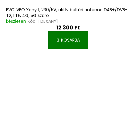
EVOLVEO Xany 1, 230/5V, aktív beltéri antenna DAB+/DVB-
T2, LTE, 4G, 5G szűrő
készleten
Kód:
TDEXANY1
12 300 Ft
KOSÁRBA