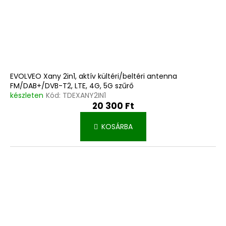
EVOLVEO Xany 2in1, aktív kültéri/beltéri antenna
FM/DAB+/DVB-T2, LTE, 4G, 5G szűrő
készleten
Kód:
TDEXANY2IN1
20 300 Ft
KOSÁRBA