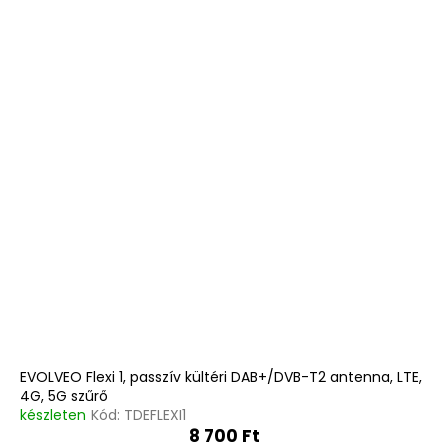
EVOLVEO Flexi 1, passzív kültéri DAB+/DVB-T2 antenna, LTE,
4G, 5G szűrő
készleten
Kód:
TDEFLEXI1
8 700 Ft