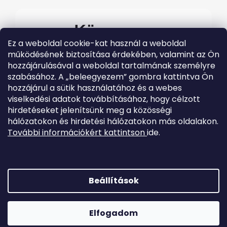
Kövessen
Ez a weboldal cookie-kat használ a weboldal
minket
működésének biztosítása érdekében, valamint az Ön
hozzájárulásával a weboldal tartalmának személyre
#evolveo
szabásához. A „beleegyezem” gombra kattintva Ön
A legfrissebb Evolveo
hozzájárul a sütik használatához és a webes
eseményekért látogasson el
közösségi média
viselkedési adatok továbbításához, hogy célzott
csatornáinkra
hirdetéseket jelenítsünk meg a közösségi
hálózatokon és hirdetési hálózatokon más oldalakon.
További információkért kattintson
ide.
Beállítások
Shoptet készítette
Elfogadom
Copyright 2026
EVOLVEO.hu
. Minden jog fenntartva.