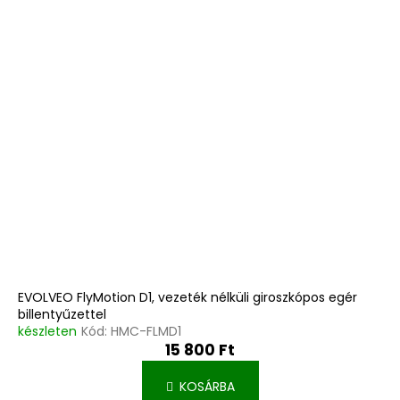
EVOLVEO FlyMotion D1, vezeték nélküli giroszkópos egér
billentyűzettel
készleten
Kód:
HMC-FLMD1
15 800 Ft
KOSÁRBA