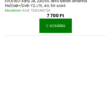
EVOLVEO Xany 2A, 230/5V, aktív beltéri antenna
FM/DAB+/DVB-T2, LTE, 4G, 5G szűrő
készleten
Kód:
TDEXANY2A
7 700 Ft
KOSÁRBA