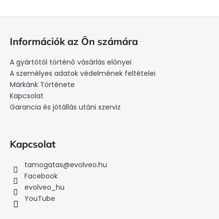
L
i
L
s
á
t
Információk az Ön számára
a
b
i
l
A gyártótól történő vásárlás előnyei
r
é
A személyes adatok védelmének feltételei
á
c
Márkánk Története
n
Kapcsolat
y
Garancia és jótállás utáni szerviz
í
t
á
s
Kapcsolat
e
l
tamogatas
@
evolveo.hu
e
Facebook
m
evolveo_hu
e
YouTube
i