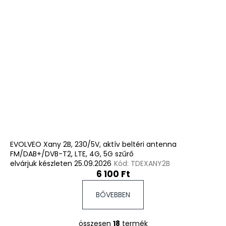
EVOLVEO Xany 2B, 230/5V, aktív beltéri antenna
FM/DAB+/DVB-T2, LTE, 4G, 5G szűrő
elvárjuk készleten 25.09.2026
Kód:
TDEXANY2B
6 100 Ft
BŐVEBBEN
összesen
18
termék