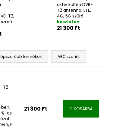
i
aktív kültéri DVB-
T2 antenna, LTE,
VB-T2,
4G, 5G szűrő
 szűrő
készleten
21 300 Ft
t
népszerűbb termékek
ABC szerint
B-T2
-ben,
21 300 Ft
KOSÁRBA
0 %-os
lózati
érfi, F