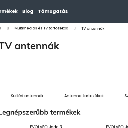
ermékek
Blog
Támogatás
n
Multimédiás és TV tartozékok
TV antennák
Mit keres?
TV antennák
KERESÉS
Kültéri antennák
Antenna tartozékok
S
Legnépszerűbb termékek
EVOLVEO Jade 3,
EVOLVEO Ja