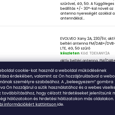
szűrővel, 4G, 5G. A függőleges
beállítás +/- 30°-kal növeli az
antenna nyereségét azokkal a
antennákkal...
EVOLVEO Xany 2A, 230/5V, aktí
beltéri antenna FM/DAB+/DVB
LTE, 4G, 5G szűrő
készleten
Kód:
TDEXANY2A
aktív beltéri antenna, FM/DAB
T2 jelvételére, 45 dBi erősítés, 
eboldal cookie-kat használ a weboldal működésének
4G, 5G szűrő, hálózati adapter,
dugós kábel
ítása érdekében, valamint az Ön hozzájárulásával a webo
lmának személyre szabásához. A „beleegyezem” gombra
tva Ön hozzájárul a sütik használatához és a webes viselk
 továbbításához, hogy célzott hirdetéseket jelenítsünk 
égi hálózatokon és hirdetési hálózatokon más oldalakon.
EVOLVEO Xany 2C LTE 230/5V, 
i információkért kattintson
ide.
beltéri antenna FM/DAB+/DVB
LTE szűrő