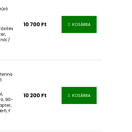
zűrő
10 700 Ft
KOSÁRBA
rősítés
ter,
 női /
ntenna
ő
l,
10 200 Ft
KOSÁRBA
rő, 90-
apter,
rfi, F