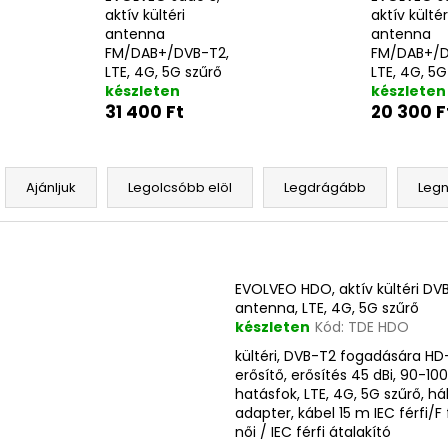
aktív kültéri
aktív kültér
antenna
antenna
FM/DAB+/DVB-T2,
FM/DAB+/D
LTE, 4G, 5G szűrő
LTE, 4G, 5G
készleten
készleten
31 400 Ft
20 300 F
T
e
Ajánljuk
Legolcsóbb elöl
Legdrágább
Leg
r
m
T
é
e
EVOLVEO HDO, aktív kültéri DV
k
r
antenna, LTE, 4G, 5G szűrő
e
m
készleten
Kód:
TDE HDO
k
é
kültéri, DVB-T2 fogadására HD
r
erősítő, erősítés 45 dBi, 90-10
k
e
hatásfok, LTE, 4G, 5G szűrő, há
e
adapter, kábel 15 m IEC férfi/F f
n
k
női / IEC férfi átalakító