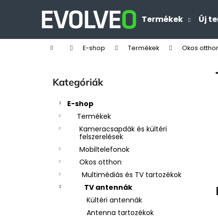
K
Ugrás
a
o
Termékek
Új t
Vissza
Vissza
fő
s
tartalomhoz
a boltba
a boltba
á
Kezdőlap
E-shop
Termékek
Okos ottho
r
O
l
Kategóriák
Kategóriák
d
átugrása
a
E-shop
l
Termékek
s
Kameracsapdák és kültéri
ó
felszerelések
p
Mobiltelefonok
a
Okos otthon
n
Multimédiás és TV tartozékok
e
TV antennák
l
Kültéri antennák
Antenna tartozékok