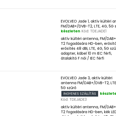
d
e
z
s
é
EVOLVEO Jade 1, aktív kültéri 
t
FM/DAB+/DVB-T2, LTE, 4G, 5G 
s
á
készleten
Kód:
TDEJADE1
e
aktív kültéri antenna, FM/DAB
a
T2 fogadására HD-ben, erősítő
erősítés 48 dBi, LTE, 4G, 5G szű
adapter, kábel 10 m IEC férfi,
átalakító F női / IEC férfi
EVOLVEO Jade 3, aktív kültéri
antenna FM/DAB+/DVB-T2, LTE
5G szűrő
készlet
INGYENES SZÁLLÍTÁS
Kód:
TDEJADE3
aktív kültéri antenna, FM/DAB
T2 fogadására HD-ben, kék LE