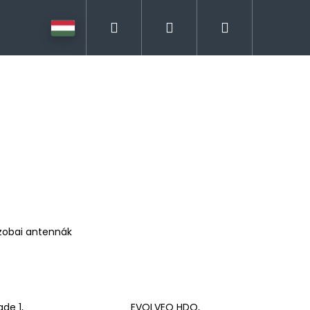
Keresés
Bejelentkezés
Kosár
zobai antennák
de 1,
EVOLVEO HDO,