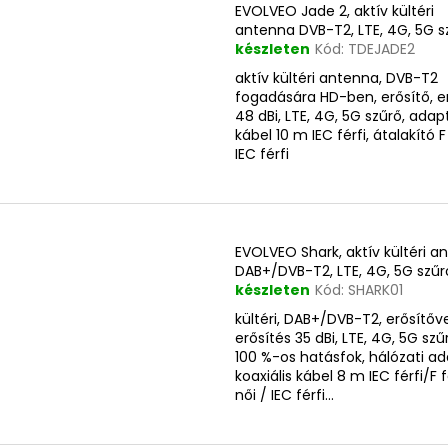
EVOLVEO Jade 2, aktív kültéri
antenna DVB-T2, LTE, 4G, 5G s
készleten
Kód:
TDEJADE2
aktív kültéri antenna, DVB-T2
fogadására HD-ben, erősítő, e
48 dBi, LTE, 4G, 5G szűrő, adap
kábel 10 m IEC férfi, átalakító F
IEC férfi
EVOLVEO Shark, aktív kültéri a
DAB+/DVB-T2, LTE, 4G, 5G szűr
készleten
Kód:
SHARK01
kültéri, DAB+/DVB-T2, erősítőve
erősítés 35 dBi, LTE, 4G, 5G szű
100 %-os hatásfok, hálózati ad
koaxiális kábel 8 m IEC férfi/F fé
női / IEC férfi...