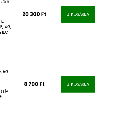
szűrő
20 300 Ft
KOSÁRBA
HD-
TE, 4G,
 IEC
, 5G
8 700 Ft
KOSÁRBA
sszív
G,