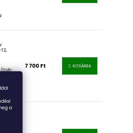
z
v
-T2,
7 700 Ft
KOSÁRBA
+/DVB-
LTE,
 IEC
ldal
edési
meg a
aktív
-T/T2,