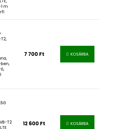
LTE,
+1 m
rfi
v
-T2,
7 700 Ft
KOSÁRBA
nna,
-ben,
rő,
l
,5G
DVB-T2
12 600 Ft
KOSÁRBA
 LTE