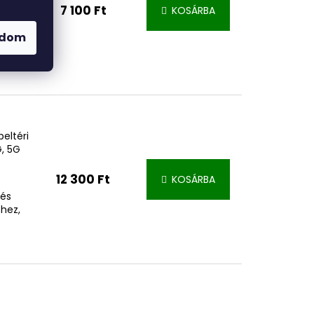
7 100 Ft
KOSÁRBA
+/DVB-
ítés,
adom
 férfi
eltéri
, 5G
12 300 Ft
KOSÁRBA
 és
hez,