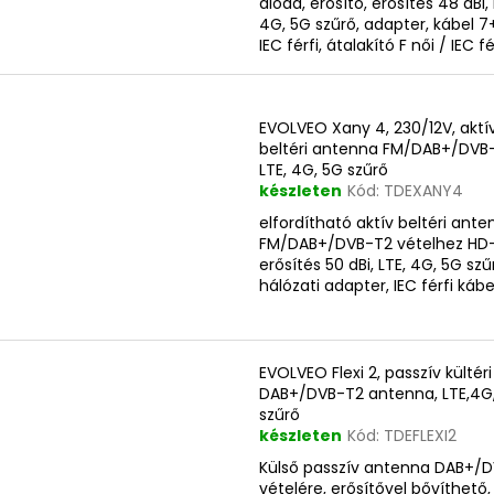
dióda, erősítő, erősítés 48 dBi, 
4G, 5G szűrő, adapter, kábel 7
IEC férfi, átalakító F női / IEC fé
EVOLVEO Xany 4, 230/12V, aktí
beltéri antenna FM/DAB+/DVB
LTE, 4G, 5G szűrő
készleten
Kód:
TDEXANY4
elfordítható aktív beltéri ante
FM/DAB+/DVB-T2 vételhez HD
erősítés 50 dBi, LTE, 4G, 5G szű
hálózati adapter, IEC férfi kábe
EVOLVEO Flexi 2, passzív kültéri
DAB+/DVB-T2 antenna, LTE,4G
szűrő
készleten
Kód:
TDEFLEXI2
Külső passzív antenna DAB+/
vételére, erősítővel bővíthető,