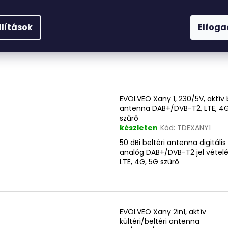
készleten
Kód:
TDEXANY2C
aktív beltéri antenna, FM/DAB
T2 vételhez HD-ben, 41 dBi erős
llítások
Elfog
LTE szűrő, hálózati adapter, IEC
kábel
EVOLVEO Xany 1, 230/5V, aktív b
antenna DAB+/DVB-T2, LTE, 4G
szűrő
készleten
Kód:
TDEXANY1
50 dBi beltéri antenna digitális
analóg DAB+/DVB-T2 jel vételé
LTE, 4G, 5G szűrő
EVOLVEO Xany 2in1, aktív
kültéri/beltéri antenna