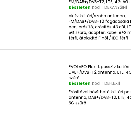
FM/DAB+/DVB-T2, LTE, 4G, 5G 
készleten
Kód:
TDEXANY2IN1
aktív kültéri/szoba antenna,
FM/DAB+/DVB-T2 fogadására 
ben, erősítő, erősítés 43 dBi, L
5G szűrő, adapter, kábel 8+2 m
férfi, átalakító F női / IEC férfi
EVOLVEO Flexi 1, passzív kültéri
DAB+/DVB-T2 antenna, LTE, 4G
szűrő
készleten
Kód:
TDEFLEXI1
Erősítővel bővíthető kültéri pa
antenna, DAB+/DVB-T2, LTE, 4
5G szűrő