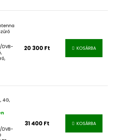
antenna
szűrő
+/DVB-
20 300 Ft
KOSÁRBA
,
rő,
, 4G,
en
31 400 Ft
KOSÁRBA
+/DVB-
D