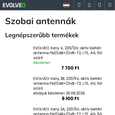
K
Ugrás
Keresés
Kosá
M
Bejelent
a
o
fő
Vissza
Vissza
s
tartalomhoz
Szobai antennák
á
M
r
Legnépszerűbb termékek
i
t
k
EVOLVEO Xany 4, 230/12V, aktív beltéri
antenna FM/DAB+/DVB-T2, LTE, 4G, 5G
e
szűrő
r
készleten
e
7 700 Ft
s
EVOLVEO Xany 2B, 230/5V, aktív beltéri
?
antenna FM/DAB+/DVB-T2, LTE, 4G, 5G
szűrő
elvárjuk készleten 25.09.2026
6 100 Ft
KERESÉS
EVOLVEO Xany 2A, 230/5V, aktív beltéri
antenna FM/DAB+/DVB-T2, LTE, 4G, 5G