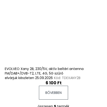
EVOLVEO Xany 2B, 230/5V, aktív beltéri antenna
FM/DAB+/DVB-T2, LTE, 4G, 5G szűrő
elvárjuk készleten 25.09.2026
Kód:
TDEXANY2B
6 100 Ft
BŐVEBBEN
összesen
5
termék