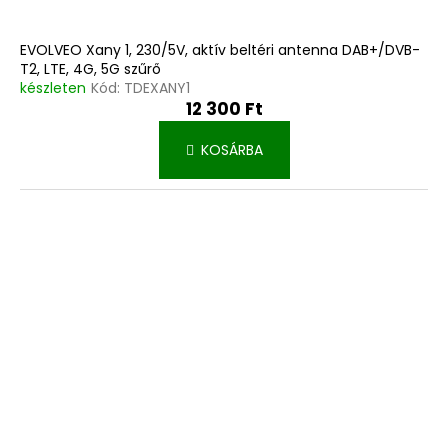
EVOLVEO Xany 1, 230/5V, aktív beltéri antenna DAB+/DVB-
T2, LTE, 4G, 5G szűrő
készleten
Kód:
TDEXANY1
12 300 Ft
KOSÁRBA