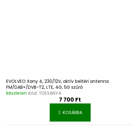
e
é
k
s
l
e
i
s
t
á
j
a
EVOLVEO Xany 4, 230/12V, aktív beltéri antenna
FM/DAB+/DVB-T2, LTE, 4G, 5G szűrő
készleten
Kód:
TDEXANY4
7 700 Ft
KOSÁRBA