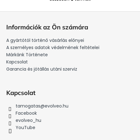
L
i
L
s
á
t
Információk az Ön számára
a
b
i
l
A gyártótól történő vásárlás előnyei
r
é
A személyes adatok védelmének feltételei
á
c
Márkánk Története
n
Kapcsolat
y
Garancia és jótállás utáni szerviz
í
t
á
s
Kapcsolat
e
l
tamogatas
@
evolveo.hu
e
Facebook
m
evolveo_hu
e
YouTube
i