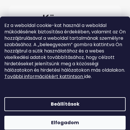
Kövessen
Ez a weboldal cookie-kat használ a weboldal
minket
működésének biztosítása érdekében, valamint az Ön
hozzájárulásával a weboldal tartalmának személyre
#evolveo
szabásához. A „beleegyezem” gombra kattintva Ön
A legfrissebb Evolveo
hozzájárul a sütik használatához és a webes
eseményekért látogasson el
közösségi média
viselkedési adatok továbbításához, hogy célzott
csatornáinkra
hirdetéseket jelenítsünk meg a közösségi
hálózatokon és hirdetési hálózatokon más oldalakon.
További információkért kattintson
ide.
Beállítások
Shoptet készítette
Elfogadom
Copyright 2026
EVOLVEO.hu
. Minden jog fenntartva.