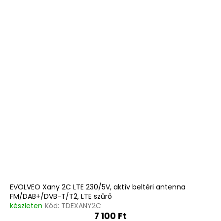
EVOLVEO Xany 2C LTE 230/5V, aktív beltéri antenna
FM/DAB+/DVB-T/T2, LTE szűrő
készleten
Kód:
TDEXANY2C
7 100 Ft