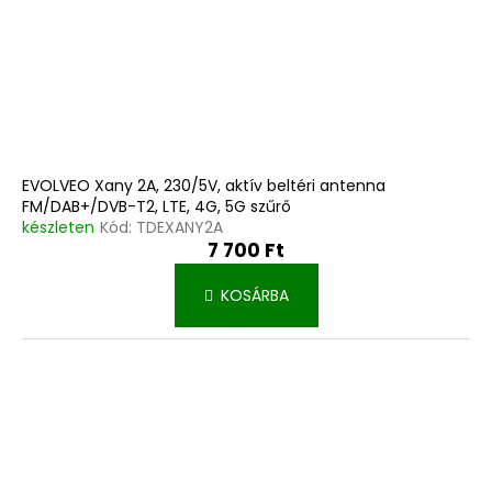
EVOLVEO Xany 2A, 230/5V, aktív beltéri antenna
FM/DAB+/DVB-T2, LTE, 4G, 5G szűrő
készleten
Kód:
TDEXANY2A
7 700 Ft
KOSÁRBA