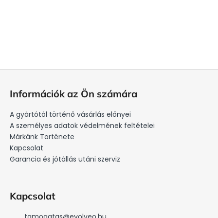
L
á
Információk az Ön számára
b
l
A gyártótól történő vásárlás előnyei
é
A személyes adatok védelmének feltételei
c
Márkánk Története
Kapcsolat
Garancia és jótállás utáni szerviz
Kapcsolat
tamogatas
@
evolveo.hu