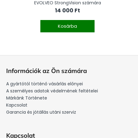
EVOLVEO StrongVision számára
14 000 Ft
Kosárba
L
á
Információk az Ön számára
b
l
A gyártótól történő vásárlás előnyei
é
A személyes adatok védelmének feltételei
c
Márkánk Története
Kapcsolat
Garancia és jótállás utáni szerviz
Kapcsolat