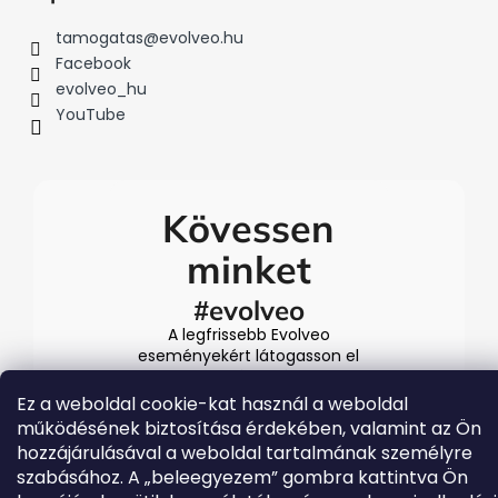
tamogatas
@
evolveo.hu
Facebook
evolveo_hu
YouTube
Kövessen
minket
#evolveo
A legfrissebb Evolveo
eseményekért látogasson el
közösségi média
csatornáinkra
Ez a weboldal cookie-kat használ a weboldal
működésének biztosítása érdekében, valamint az Ön
hozzájárulásával a weboldal tartalmának személyre
szabásához. A „beleegyezem” gombra kattintva Ön