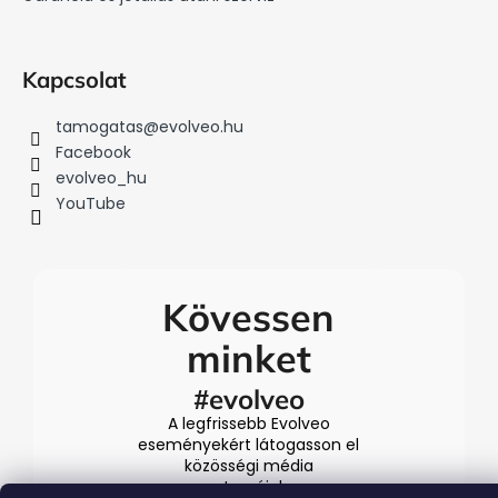
Kapcsolat
tamogatas
@
evolveo.hu
Facebook
evolveo_hu
YouTube
Kövessen
minket
#evolveo
A legfrissebb Evolveo
eseményekért látogasson el
közösségi média
csatornáinkra