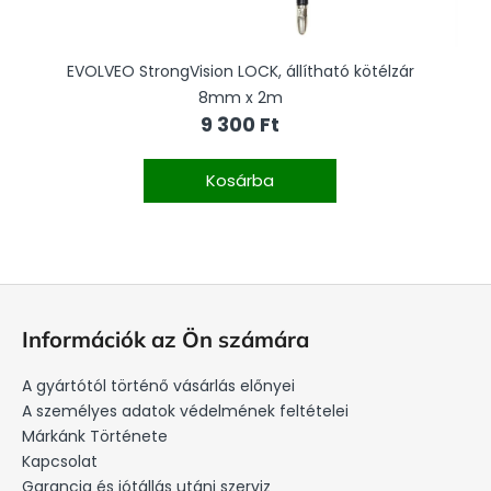
EVOLVEO StrongVision LOCK, állítható kötélzár
8mm x 2m
9 300 Ft
Kosárba
L
á
Információk az Ön számára
b
l
A gyártótól történő vásárlás előnyei
é
A személyes adatok védelmének feltételei
c
Márkánk Története
Kapcsolat
Garancia és jótállás utáni szerviz