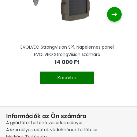
EVOLVEO StrongVision SP1, Napelemes panel
EVOLVEO StrongVision számára
14 000 Ft
Kosárba
L
Információk az Ön számára
á
A gyártótól történő vásárlás előnyei
b
A személyes adatok védelmének feltételei
Márkánk Története