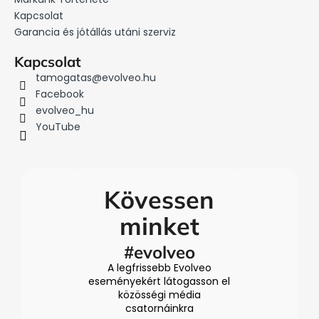
l
Kapcsolat
é
Garancia és jótállás utáni szerviz
c
Kapcsolat
tamogatas
@
evolveo.hu
Facebook
evolveo_hu
YouTube
Kövessen
minket
#evolveo
A legfrissebb Evolveo
eseményekért látogasson el
közösségi média
csatornáinkra