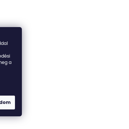
ldal
edési
meg a
adom