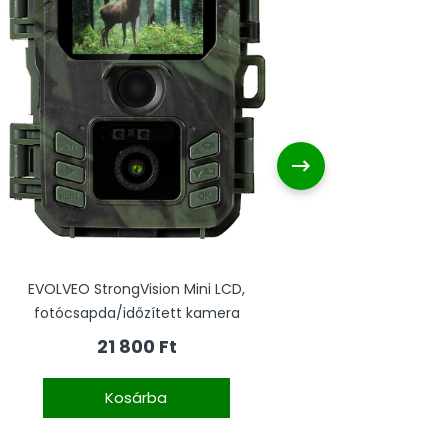
EVOLVEO StrongVision Mini LCD,
EV
fotócsapda/időzített kamera
fot
21 800 Ft
Kosárba