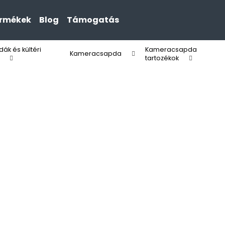
ermékek
Blog
Támogatás
k és kültéri
Kameracsapda
Mit keres?
Kameracsapda
tartozékok
KERESÉS