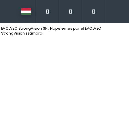
Keresés
Bejelentkezés
Kosár
EVOLVEO StrongVision SP1, Napelemes panel EVOLVEO
StrongVision számára