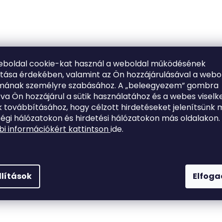
eboldal cookie-kat használ a weboldal működésének
ítása érdekében, valamint az Ön hozzájárulásával a webo
lmának személyre szabásához. A „beleegyezem” gombra
tva Ön hozzájárul a sütik használatához és a webes viselk
 továbbításához, hogy célzott hirdetéseket jelenítsünk 
égi hálózatokon és hirdetési hálózatokon más oldalakon.
i információkért kattintson
ide.
llítások
Elfog