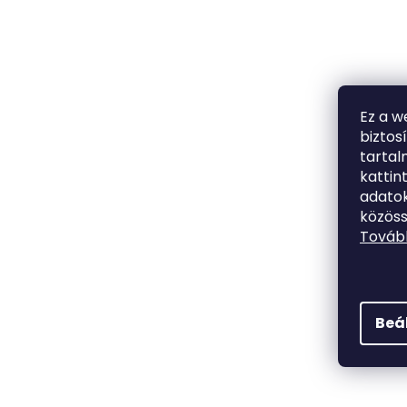
Ez a w
biztos
tarta
kattin
adatok
közöss
Tovább
Beá