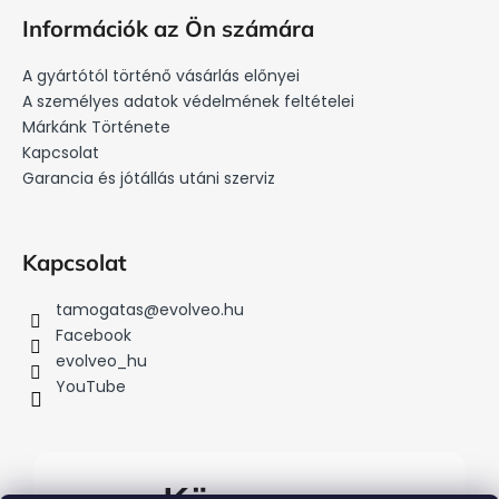
á
t
Információk az Ön számára
a
b
i
l
A gyártótól történő vásárlás előnyei
r
é
A személyes adatok védelmének feltételei
á
c
Márkánk Története
n
Kapcsolat
y
Garancia és jótállás utáni szerviz
í
t
á
s
Kapcsolat
e
l
tamogatas
@
evolveo.hu
e
Facebook
m
evolveo_hu
e
YouTube
i