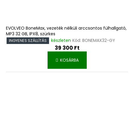
EVOLVEO BoneMax, vezeték nélküli arccsontos fülhallgató,
MP3 32 GB, IPX8, szürkes
készleten
Kód:
BONEMAX32-GY
INGYENES SZÁLLÍTÁS
39 300 Ft
KOSÁRBA