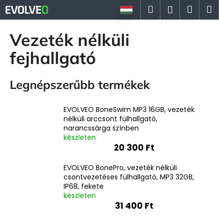
K
Ugrás
Keresés
Kosá
M
Bejelent
a
o
fő
Vissza
Vissza
s
tartalomhoz
Vezeték nélküli
á
M
fejhallgató
r
i
t
Legnépszerűbb termékek
k
e
EVOLVEO BoneSwim MP3 16GB, vezeték
r
nélküli arccsont fülhallgató,
e
narancssárga színben
készleten
s
20 300 Ft
?
EVOLVEO BonePro, vezeték nélküli
csontvezetéses fülhallgató, MP3 32GB,
IP68, fekete
készleten
31 400 Ft
KERESÉS