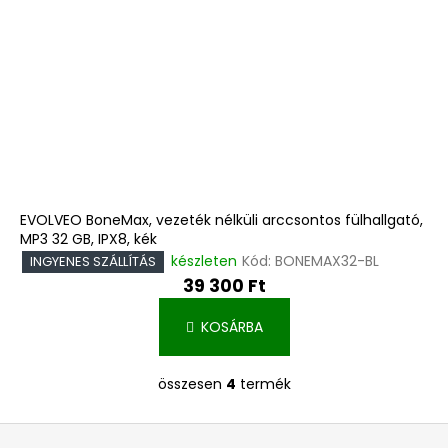
EVOLVEO BoneMax, vezeték nélküli arccsontos fülhallgató,
MP3 32 GB, IPX8, kék
készleten
Kód:
BONEMAX32-BL
INGYENES SZÁLLÍTÁS
39 300 Ft
KOSÁRBA
összesen
4
termék
L
i
L
s