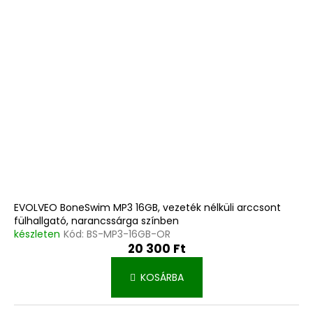
e
k
z
e
é
k
s
l
e
i
s
t
á
j
a
EVOLVEO BoneSwim MP3 16GB, vezeték nélküli arccsont
fülhallgató, narancssárga színben
készleten
Kód:
BS-MP3-16GB-OR
20 300 Ft
KOSÁRBA