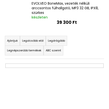
EVOLVEO BoneMax, vezeték nélküli
arccsontos fülhallgató, MP3 32 GB, IPX8,
szürkes
készleten
39 300 Ft
T
e
Ajánljuk
Legolcsóbb elöl
Legdrágább
r
Legnépszerűbb termékek
ABC szerint
m
é
k
e
k
T
r
e
e
r
n
m
d
é