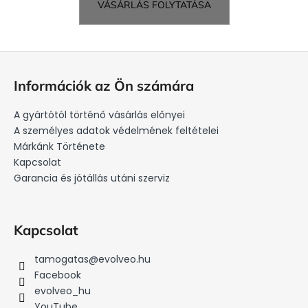
VÁSÁRLÁS FOLYTATÁSA
L
á
Információk az Ön számára
b
l
A gyártótól történő vásárlás előnyei
é
A személyes adatok védelmének feltételei
c
Márkánk Története
Kapcsolat
Garancia és jótállás utáni szerviz
Kapcsolat
tamogatas
@
evolveo.hu
Facebook
evolveo_hu
YouTube