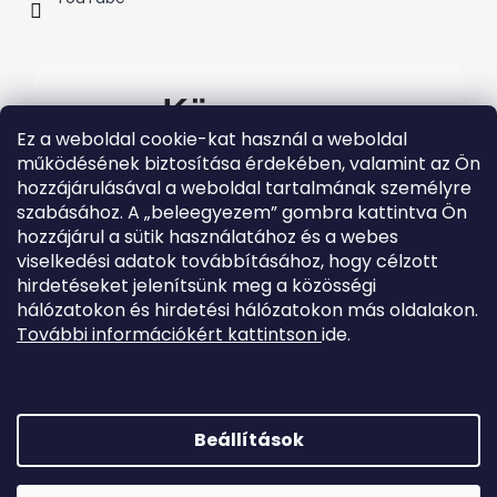
Kövessen
Ez a weboldal cookie-kat használ a weboldal
minket
működésének biztosítása érdekében, valamint az Ön
hozzájárulásával a weboldal tartalmának személyre
#evolveo
szabásához. A „beleegyezem” gombra kattintva Ön
A legfrissebb Evolveo
hozzájárul a sütik használatához és a webes
eseményekért látogasson el
közösségi média
viselkedési adatok továbbításához, hogy célzott
csatornáinkra
hirdetéseket jelenítsünk meg a közösségi
hálózatokon és hirdetési hálózatokon más oldalakon.
További információkért kattintson
ide.
Beállítások
Shoptet készítette