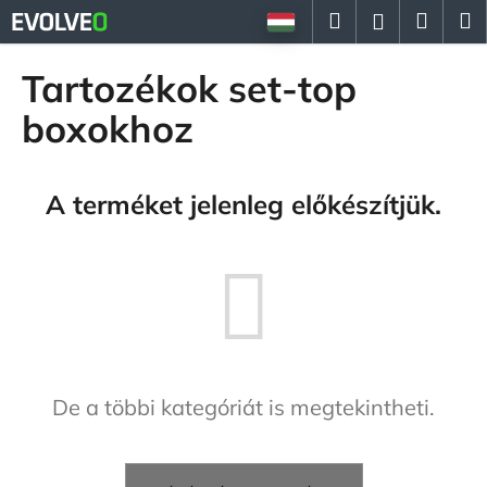
K
Ugrás
Keresés
Kosá
M
Bejelent
a
o
fő
Vissza
Vissza
s
tartalomhoz
Tartozékok set-top
á
M
boxokhoz
r
i
t
A terméket jelenleg előkészítjük.
k
e
r
e
s
?
De a többi kategóriát is megtekintheti.
KERESÉS