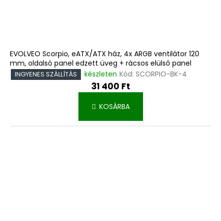
EVOLVEO Scorpio, eATX/ATX ház, 4x ARGB ventilátor 120
mm, oldalsó panel edzett üveg + rácsos elülső panel
készleten
Kód:
SCORPIO-BK-4
INGYENES SZÁLLÍTÁS
31 400 Ft
KOSÁRBA