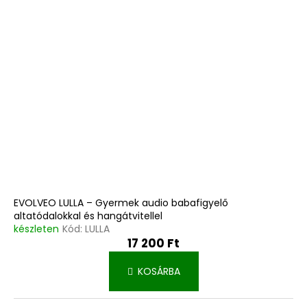
EVOLVEO LULLA – Gyermek audio babafigyelő
altatódalokkal és hangátvitellel
készleten
Kód:
LULLA
17 200 Ft
KOSÁRBA