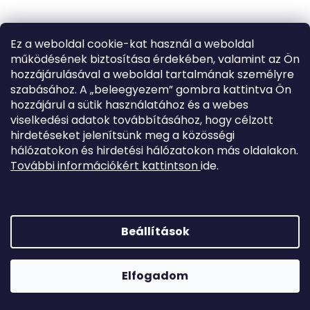
Ez a weboldal cookie-kat használ a weboldal
működésének biztosítása érdekében, valamint az Ön
hozzájárulásával a weboldal tartalmának személyre
szabásához. A „beleegyezem” gombra kattintva Ön
EVOLVEO vezeték nélküli vízérzékelő SecuPro/Alarmex Pro
hozzájárul a sütik használatához és a webes
rendszerekhez
viselkedési adatok továbbításához, hogy célzott
készleten
Kód:
ACSALMWTD
hirdetéseket jelenítsünk meg a közösségi
7 700 Ft
hálózatokon és hirdetési hálózatokon más oldalakon.
További információkért kattintson
ide.
KOSÁRBA
Beállítások
Elfogadom