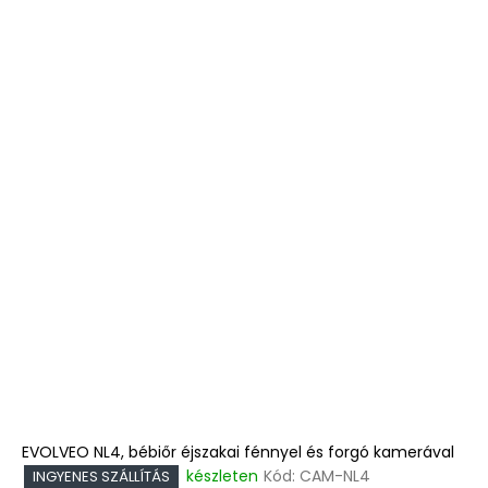
EVOLVEO NL4, bébiőr éjszakai fénnyel és forgó kamerával
készleten
Kód:
CAM-NL4
INGYENES SZÁLLÍTÁS