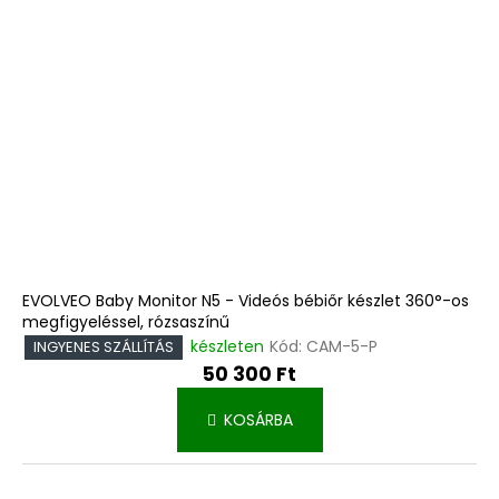
EVOLVEO Baby Monitor N5 - Videós bébiőr készlet 360°-os
megfigyeléssel, rózsaszínű
készleten
Kód:
CAM-5-P
INGYENES SZÁLLÍTÁS
50 300 Ft
KOSÁRBA