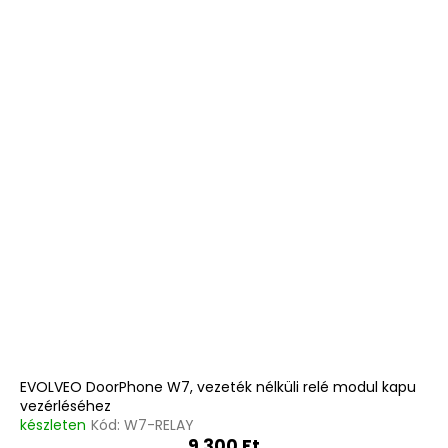
EVOLVEO DoorPhone W7, vezeték nélküli relé modul kapu
vezérléséhez
készleten
Kód:
W7-RELAY
9 300 Ft