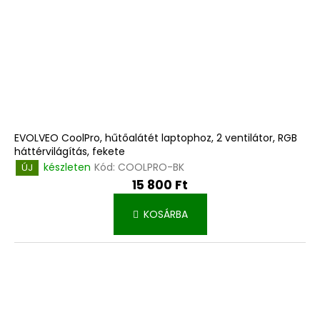
EVOLVEO CoolPro, hűtőalátét laptophoz, 2 ventilátor, RGB
háttérvilágítás, fekete
készleten
Kód:
COOLPRO-BK
ÚJ
15 800 Ft
KOSÁRBA