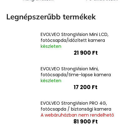
Legnépszerűbb termékek
EVOLVEO StrongVision Mini LCD,
fotócsapda/időzített kamera
készleten
21 900 Ft
EVOLVEO StrongVision Mini,
fotócsapda/time-lapse kamera
készleten
17 200 Ft
EVOLVEO StrongVision PRO 4G,
fotócsapda / biztonsági kamera
A webáruházban nem rendelhető
81 900 Ft
T