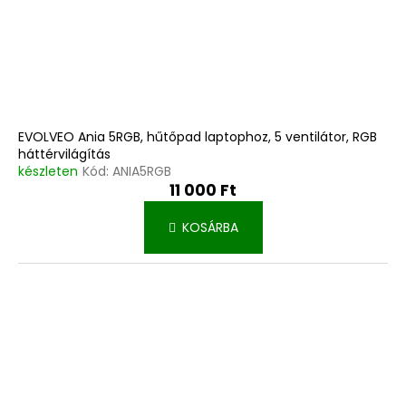
t
á
j
a
EVOLVEO Ania 5RGB, hűtőpad laptophoz, 5 ventilátor, RGB
háttérvilágítás
készleten
Kód:
ANIA5RGB
11 000 Ft
KOSÁRBA