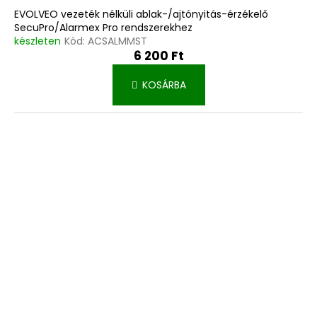
EVOLVEO vezeték nélküli ablak-/ajtónyitás-érzékelő
SecuPro/Alarmex Pro rendszerekhez
készleten
Kód:
ACSALMMST
6 200 Ft
KOSÁRBA