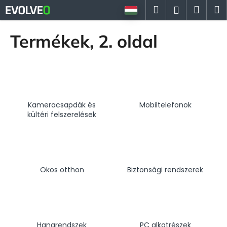
K
Ugrás
Keresés
Kosá
M
Bejelent
a
o
fő
Vissza
Vissza
s
tartalomhoz
Termékek
, 2. oldal
á
M
r
i
t
k
Kameracsapdák és
Mobiltelefonok
e
kültéri felszerelések
r
e
s
?
Okos otthon
Biztonsági rendszerek
KERESÉS
Hangrendszek
PC alkatrészek